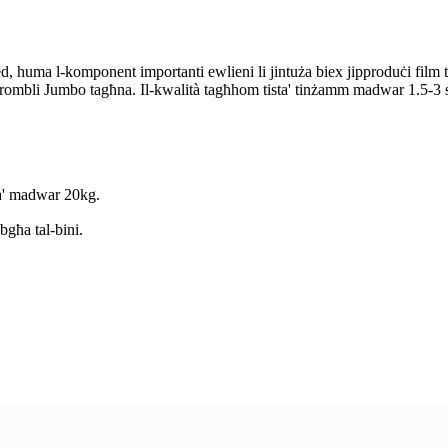
hed, huma l-komponent importanti ewlieni li jintuża biex jipproduċi fil
 r-rombli Jumbo tagħna. Il-kwalità tagħhom tista' tinżamm madwar 1.5-3 s
ta' madwar 20kg.
bgħa tal-bini.