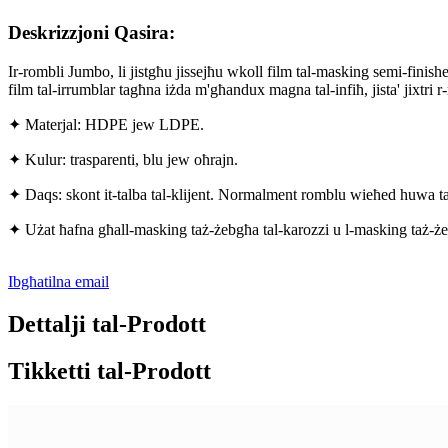
Deskrizzjoni Qasira:
Ir-rombli Jumbo, li jistgħu jissejħu wkoll film tal-masking semi-finis
film tal-irrumblar tagħna iżda m'għandux magna tal-infiħ, jista' jixtri
✦ Materjal: HDPE jew LDPE.
✦ Kulur: trasparenti, blu jew oħrajn.
✦ Daqs: skont it-talba tal-klijent. Normalment romblu wieħed huwa 
✦ Użat ħafna għall-masking taż-żebgħa tal-karozzi u l-masking taż-że
Ibgħatilna email
Dettalji tal-Prodott
Tikketti tal-Prodott