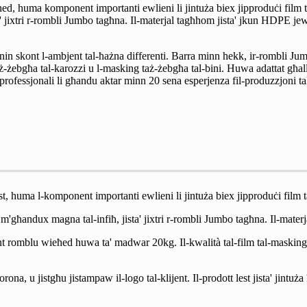
hed, huma komponent importanti ewlieni li jintuża biex jipproduċi film
' jixtri r-rombli Jumbo tagħna. Il-materjal tagħhom jista' jkun HDPE jew 
snin skont l-ambjent tal-ħażna differenti. Barra minn hekk, ir-rombli J
 taż-żebgħa tal-karozzi u l-masking taż-żebgħa tal-bini. Huwa adattat għall
rofessjonali li għandu aktar minn 20 sena esperjenza fil-produzzjoni ta
lest, huma l-komponent importanti ewlieni li jintuża biex jipproduċi fil
 m'għandux magna tal-infiħ, jista' jixtri r-rombli Jumbo tagħna. Il-mat
lment romblu wieħed huwa ta' madwar 20kg. Il-kwalità tal-film tal-maskin
, u jistgħu jistampaw il-logo tal-klijent. Il-prodott lest jista' jintuż