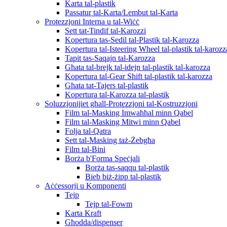
Karta tal-plastik
Passatur tal-Karta/Lembut tal-Karta
Protezzjoni Interna u tal-Wiċċ
Sett tat-Tindif tal-Karozzi
Kopertura tas-Sedil tal-Plastik tal-Karozza
Kopertura tal-Isteering Wheel tal-plastik tal-karozz
Tapit tas-Saqajn tal-Karozza
Għata tal-brejk tal-idejn tal-plastik tal-karozza
Kopertura tal-Gear Shift tal-plastik tal-karozza
Għata tat-Tajers tal-plastik
Kopertura tal-Karozza tal-plastik
Soluzzjonijiet għall-Protezzjoni tal-Kostruzzjoni
Film tal-Masking Imwaħħal minn Qabel
Film tal-Masking Mitwi minn Qabel
Folja tal-Qatra
Sett tal-Masking taż-Żebgħa
Film tal-Bini
Borża b'Forma Speċjali
Borża tas-saqqu tal-plastik
Bieb biż-żipp tal-plastik
Aċċessorji u Komponenti
Tejp
Tejp tal-Fowm
Karta Kraft
Għodda/dispenser