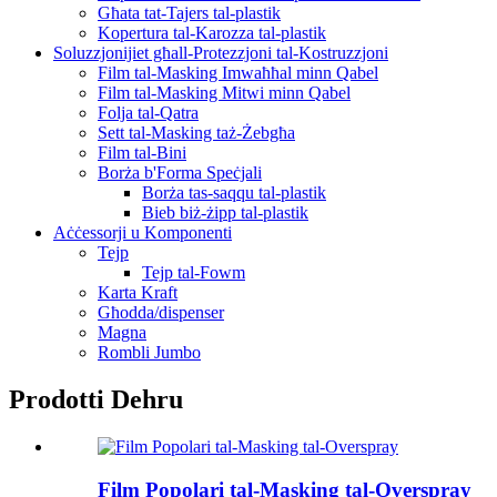
Għata tat-Tajers tal-plastik
Kopertura tal-Karozza tal-plastik
Soluzzjonijiet għall-Protezzjoni tal-Kostruzzjoni
Film tal-Masking Imwaħħal minn Qabel
Film tal-Masking Mitwi minn Qabel
Folja tal-Qatra
Sett tal-Masking taż-Żebgħa
Film tal-Bini
Borża b'Forma Speċjali
Borża tas-saqqu tal-plastik
Bieb biż-żipp tal-plastik
Aċċessorji u Komponenti
Tejp
Tejp tal-Fowm
Karta Kraft
Għodda/dispenser
Magna
Rombli Jumbo
Prodotti Dehru
Film Popolari tal-Masking tal-Overspray