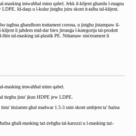
 tal-masking imwaħħal minn qabel. Jekk il-klijent għandu l-magna
LDPE. Id-daqs u l-kulur jistgħu jsiru skont it-talba tal-klijent.
umbo tagħna għandhom trattament corona, u jistgħu jistampaw il-
-klijent li jaħdem mid-dar biex jirranġa l-kategorija tal-prodott
l-film tal-masking tal-plastik PE. Nittamaw sinċerament li
m tal-masking imwaħħal minn qabel.
erjal tiegħu jista' jkun HDPE jew LDPE.
g tista' tinżamm għal madwar 1.5-3 snin skont ambjent ta' ħażna
a ħafna għall-masking taż-żebgħa tal-karozzi u l-masking taż-