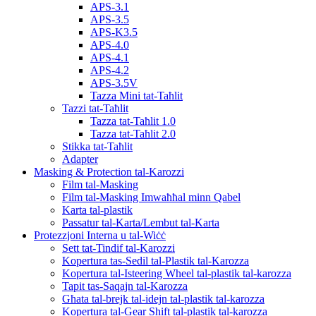
APS-3.1
APS-3.5
APS-K3.5
APS-4.0
APS-4.1
APS-4.2
APS-3.5V
Tazza Mini tat-Taħlit
Tazzi tat-Taħlit
Tazza tat-Taħlit 1.0
Tazza tat-Taħlit 2.0
Stikka tat-Taħlit
Adapter
Masking & Protection tal-Karozzi
Film tal-Masking
Film tal-Masking Imwaħħal minn Qabel
Karta tal-plastik
Passatur tal-Karta/Lembut tal-Karta
Protezzjoni Interna u tal-Wiċċ
Sett tat-Tindif tal-Karozzi
Kopertura tas-Sedil tal-Plastik tal-Karozza
Kopertura tal-Isteering Wheel tal-plastik tal-karozza
Tapit tas-Saqajn tal-Karozza
Għata tal-brejk tal-idejn tal-plastik tal-karozza
Kopertura tal-Gear Shift tal-plastik tal-karozza