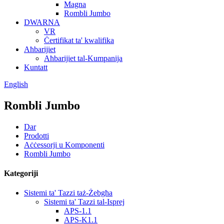
Magna
Rombli Jumbo
DWARNA
VR
Ċertifikat ta' kwalifika
Aħbarijiet
Aħbarijiet tal-Kumpanija
Kuntatt
English
Rombli Jumbo
Dar
Prodotti
Aċċessorji u Komponenti
Rombli Jumbo
Kategoriji
Sistemi ta' Tazzi taż-Żebgħa
Sistemi ta' Tazzi tal-Isprej
APS-1.1
APS-K1.1