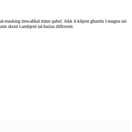
m tal-masking imwaħħal minn qabel. Jekk il-klijent għandu l-magna tal-
nin skont l-ambjent tal-ħażna differenti.