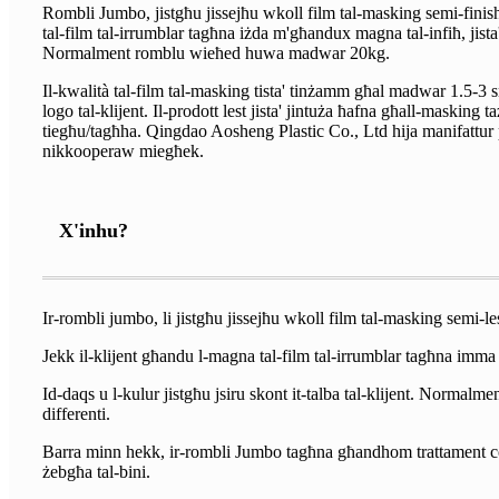
Rombli Jumbo, jistgħu jissejħu wkoll film tal-masking semi-finis
tal-film tal-irrumblar tagħna iżda m'għandux magna tal-infiħ, jista
Normalment romblu wieħed huwa madwar 20kg.
Il-kwalità tal-film tal-masking tista' tinżamm għal madwar 1.5-3 
logo tal-klijent. Il-prodott lest jista' jintuża ħafna għall-masking
tiegħu/tagħha. Qingdao Aosheng Plastic Co., Ltd hija manifattur p
nikkooperaw miegħek.
X'inhu?
Ir-rombli jumbo, li jistgħu jissejħu wkoll film tal-masking semi-
Jekk il-klijent għandu l-magna tal-film tal-irrumblar tagħna imma
Id-daqs u l-kulur jistgħu jsiru skont it-talba tal-klijent. Norma
differenti.
Barra minn hekk, ir-rombli Jumbo tagħna għandhom trattament corona
żebgħa tal-bini.