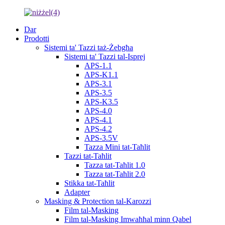
Dar
Prodotti
Sistemi ta' Tazzi taż-Żebgħa
Sistemi ta' Tazzi tal-Isprej
APS-1.1
APS-K1.1
APS-3.1
APS-3.5
APS-K3.5
APS-4.0
APS-4.1
APS-4.2
APS-3.5V
Tazza Mini tat-Taħlit
Tazzi tat-Taħlit
Tazza tat-Taħlit 1.0
Tazza tat-Taħlit 2.0
Stikka tat-Taħlit
Adapter
Masking & Protection tal-Karozzi
Film tal-Masking
Film tal-Masking Imwaħħal minn Qabel