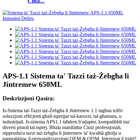
Ċina...
APS-1.1 Sistema ta' Tazzi taż-Żebgħa li
Jintremew 650ML
Deskrizzjoni Qasira:
Is-Sistema tat-Tazzi taż-Żebgħa li Jintremew 1.1 tagħna toffri
soluzzjoni effiċjenti għall-isprejjar tal-karozzi, tal-għamara, u
industrijali. Is-sistema APS1.1 taħdem b'adapter, kompatibbli ma'
diversi pistoli tal-isprej. Bħala manifattur Ċiniż professjonali,
nipproduċu tazzi taż-żebgħa li jintremew ta' kwalità għolja u
nappoġġjaw il-personalizzazzjoni OEM & ODM. Interessat li tixtri?