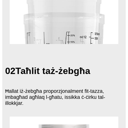
02
Taħlit taż-żebgħa
Ħallat iż-żebgħa proporzjonalment fit-tazza,
imbagħad agħlaq l-għatu, issikka ċ-ċirku tal-
illokkjar.