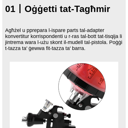
01
丨
Oġġetti tat-Tagħmir
Agħżel u pprepara l-ispare parts tal-adapter
konvertitur korrispondenti u r-ras tal-bott tat-tisqija li
jintrema wara l-użu skont il-mudell tal-pistola. Poġġi
t-tazza ta' ġewwa fit-tazza ta' barra.