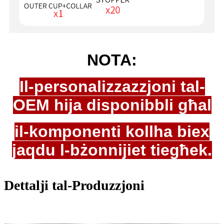
NOTA:
Il-personalizzazzjoni tal-
OEM hija disponibbli għal
il-komponenti kollha biex
jaqdu l-bżonnijiet tiegħek.
Dettalji tal-Produzzjoni