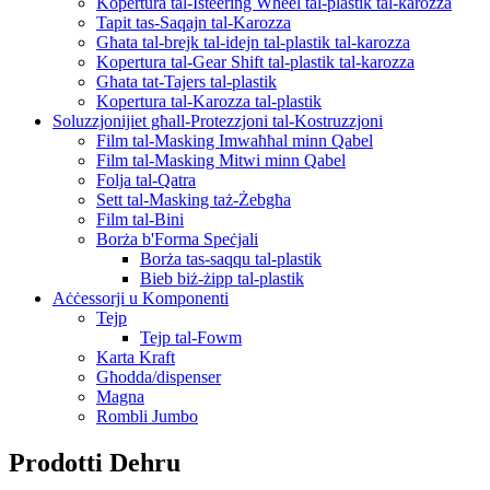
Kopertura tal-Isteering Wheel tal-plastik tal-karozza
Tapit tas-Saqajn tal-Karozza
Għata tal-brejk tal-idejn tal-plastik tal-karozza
Kopertura tal-Gear Shift tal-plastik tal-karozza
Għata tat-Tajers tal-plastik
Kopertura tal-Karozza tal-plastik
Soluzzjonijiet għall-Protezzjoni tal-Kostruzzjoni
Film tal-Masking Imwaħħal minn Qabel
Film tal-Masking Mitwi minn Qabel
Folja tal-Qatra
Sett tal-Masking taż-Żebgħa
Film tal-Bini
Borża b'Forma Speċjali
Borża tas-saqqu tal-plastik
Bieb biż-żipp tal-plastik
Aċċessorji u Komponenti
Tejp
Tejp tal-Fowm
Karta Kraft
Għodda/dispenser
Magna
Rombli Jumbo
Prodotti Dehru