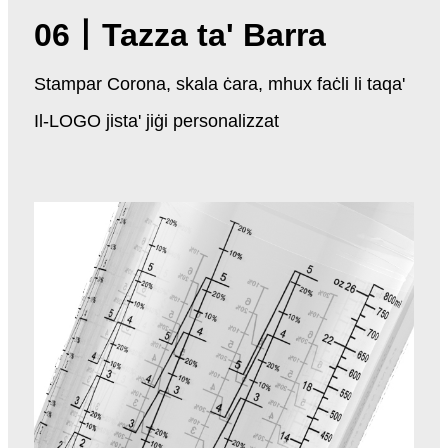
06
丨Tazza ta' Barra
Stampar Corona, skala ċara, mhux faċli li taqa'
Il-LOGO jista' jiġi personalizzat