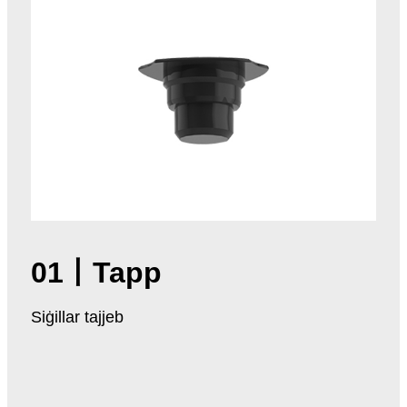
01
丨
Tapp
Siġillar tajjeb