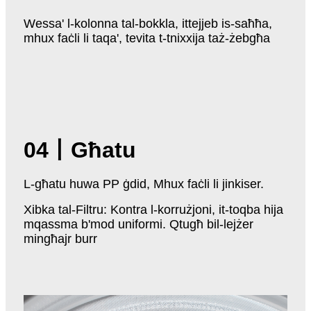
Wessa' l-kolonna tal-bokkla, ittejjeb is-saħħa,
mhux faċli li taqa', tevita t-tnixxija taż-żebgħa
04
丨
Għatu
L-għatu huwa PP ġdid, Mhux faċli li jinkiser.
Xibka tal-Filtru: Kontra l-korrużjoni, it-toqba hija
mqassma b'mod uniformi. Qtugħ bil-lejżer
mingħajr burr