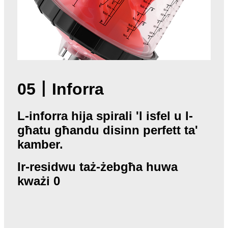
05
丨
Inforra
L-inforra hija spirali 'l isfel u l-
għatu għandu disinn perfett ta'
kamber.
Ir-residwu taż-żebgħa huwa
kważi 0