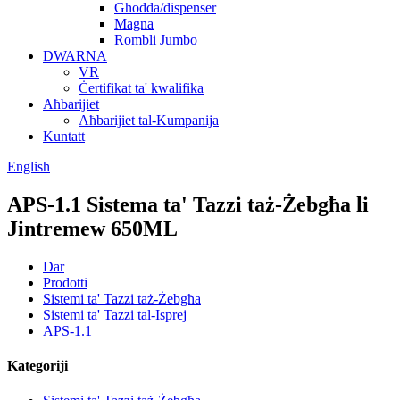
Għodda/dispenser
Magna
Rombli Jumbo
DWARNA
VR
Ċertifikat ta' kwalifika
Aħbarijiet
Aħbarijiet tal-Kumpanija
Kuntatt
English
APS-1.1 Sistema ta' Tazzi taż-Żebgħa li
Jintremew 650ML
Dar
Prodotti
Sistemi ta' Tazzi taż-Żebgħa
Sistemi ta' Tazzi tal-Isprej
APS-1.1
Kategoriji