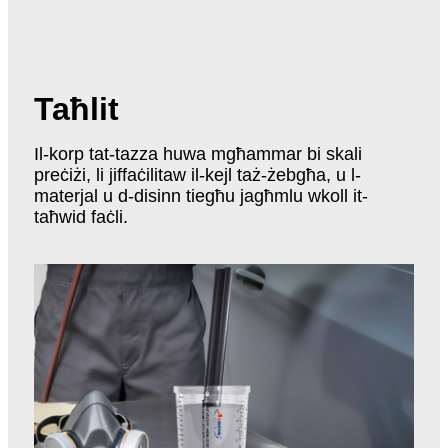
Taħlit
Il-korp tat-tazza huwa mgħammar bi skali
preċiżi, li jiffaċilitaw il-kejl taż-żebgħa, u l-
materjal u d-disinn tiegħu jagħmlu wkoll it-
taħwid faċli.