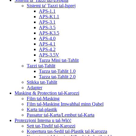
Sistemi ta' Tazzi taż-Żebgħa
Sistemi ta' Tazzi tal-Isprej
APS-1.1
APS-K1.1
APS-3.1
APS-3.5
APS-K3.5
APS-4.0
APS-4.1
APS-4.2
APS-3.5V
Tazza Mini tat-Taħlit
Tazzi tat-Taħlit
Tazza tat-Taħlit 1.0
Tazza tat-Taħlit 2.0
Stikka tat-Taħlit
Adapter
Masking & Protection tal-Karozzi
Film tal-Masking
Film tal-Masking Imwaħħal minn Qabel
Karta tal-plastik
Passatur tal-Karta/Lembut tal-Karta
Protezzjoni Interna u tal-Wiċċ
Sett tat-Tindif tal-Karozzi
Kopertura tas-Sedil tal-Plastik tal-Karozza