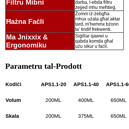
Filtru Mibni
darba, l-ebda filtru
żejjed mhu meħtieġ.
Żomm iż-żebgħa
mhux użata għal aktar
Ħażna Faċli
tard, m'hemmx bżonn
ta' tindif frekwenti.
Ma Jnixxix &
Siġillar qawwi u
qabda komda għal
Ergonomiku
użu sikur u faċli.
Parametru tal-Prodott
Kodiċi
APS1.1-20
APS1.1-40
APS1.1-6
Volum
200ML
400ML
650ML
Skala
200ML
375ML
650ML