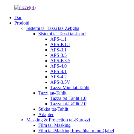
Dar
Prodotti
Sistemi ta' Tazzi taż-Żebgħa
Sistemi ta' Tazzi tal-Isprej
APS-1.1
APS-K1.1
APS-3.1
APS-3.5
APS-K3.5
APS-4.0
APS-4.1
APS-4.2
APS-3.5V
Tazza Mini tat-Taħlit
Tazzi tat-Taħlit
Tazza tat-Taħlit 1.0
Tazza tat-Taħlit 2.0
Stikka tat-Taħlit
Adapter
Masking & Protection tal-Karozzi
Film tal-Masking
Film tal-Masking Imwaħħal minn Qabel