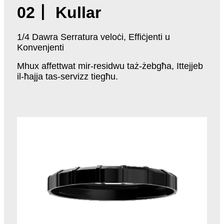
02丨 Kullar
1/4 Dawra Serratura veloċi, Effiċjenti u
Konvenjenti
Mhux affettwat mir-residwu taż-żebgħa, Ittejjeb
il-ħajja tas-servizz tiegħu.