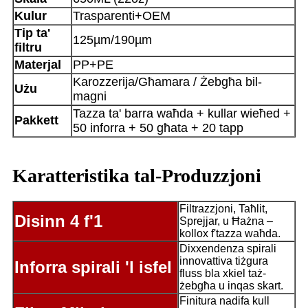
Kulur
Trasparenti+OEM
Tip ta'
125µm/190µm
filtru
Materjal
PP+PE
Karozzerija/Għamara / Żebgħa bil-
Użu
magni
Tazza ta' barra waħda + kullar wieħed +
Pakkett
50 inforra + 50 għata + 20 tapp
Karatteristika tal-Produzzjoni
Filtrazzjoni, Taħlit,
Disinn 4 f'1
Sprejjar, u Ħażna –
kollox f'tazza waħda.
Dixxendenza spirali
innovattiva tiżgura
Inforra spirali 'l isfel
fluss bla xkiel taż-
żebgħa u inqas skart.
Finitura nadifa kull