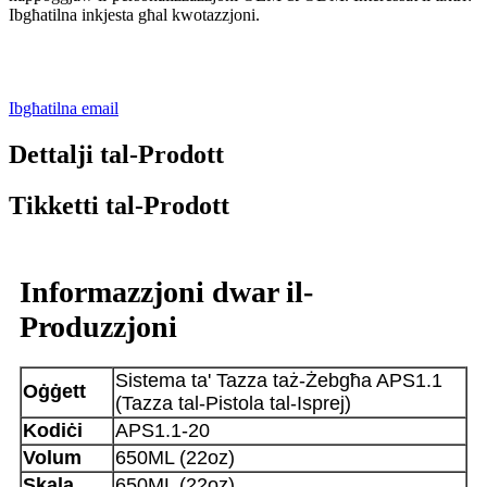
Ibgħatilna inkjesta għal kwotazzjoni.
Ibgħatilna email
Dettalji tal-Prodott
Tikketti tal-Prodott
Informazzjoni dwar il-
Produzzjoni
Sistema ta' Tazza taż-Żebgħa APS1.1
Oġġett
(Tazza tal-Pistola tal-Isprej)
Kodiċi
APS1.1-20
Volum
650ML (22oz)
Skala
650ML (22oz)