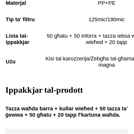
Materjal
PP+PE
Tip ta' filtru
125mic/190mic
Lista tal-
50 għatu + 50 inforra + tazza iebsa 
ippakkjar
wieħed + 20 tapp
Kisi tal-karozzerija/Żebgħa tal-għama
Użu
magna
Ippakkjar tal-prodott
Tazza waħda barra + kullar wieħed + 50 tazza ta'
ġewwa + 50 għatu + 20 tapp f'kartuna waħda.