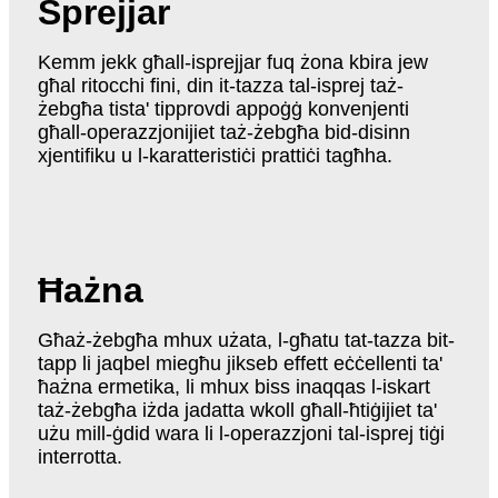
Sprejjar
Kemm jekk għall-isprejjar fuq żona kbira jew
għal ritocchi fini, din it-tazza tal-isprej taż-
żebgħa tista' tipprovdi appoġġ konvenjenti
għall-operazzjonijiet taż-żebgħa bid-disinn
xjentifiku u l-karatteristiċi prattiċi tagħha.
Ħażna
Għaż-żebgħa mhux użata, l-għatu tat-tazza bit-
tapp li jaqbel miegħu jikseb effett eċċellenti ta'
ħażna ermetika, li mhux biss inaqqas l-iskart
taż-żebgħa iżda jadatta wkoll għall-ħtiġijiet ta'
użu mill-ġdid wara li l-operazzjoni tal-isprej tiġi
interrotta.