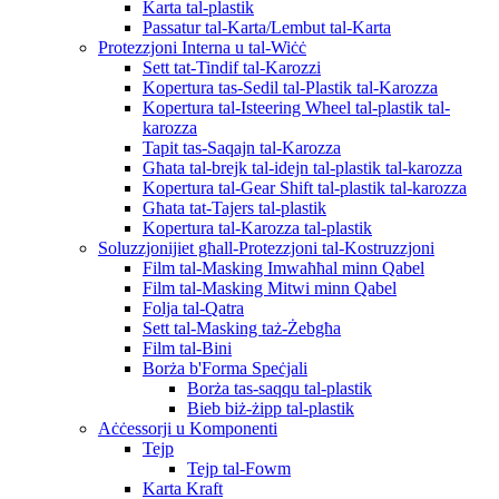
Karta tal-plastik
Passatur tal-Karta/Lembut tal-Karta
Protezzjoni Interna u tal-Wiċċ
Sett tat-Tindif tal-Karozzi
Kopertura tas-Sedil tal-Plastik tal-Karozza
Kopertura tal-Isteering Wheel tal-plastik tal-
karozza
Tapit tas-Saqajn tal-Karozza
Għata tal-brejk tal-idejn tal-plastik tal-karozza
Kopertura tal-Gear Shift tal-plastik tal-karozza
Għata tat-Tajers tal-plastik
Kopertura tal-Karozza tal-plastik
Soluzzjonijiet għall-Protezzjoni tal-Kostruzzjoni
Film tal-Masking Imwaħħal minn Qabel
Film tal-Masking Mitwi minn Qabel
Folja tal-Qatra
Sett tal-Masking taż-Żebgħa
Film tal-Bini
Borża b'Forma Speċjali
Borża tas-saqqu tal-plastik
Bieb biż-żipp tal-plastik
Aċċessorji u Komponenti
Tejp
Tejp tal-Fowm
Karta Kraft